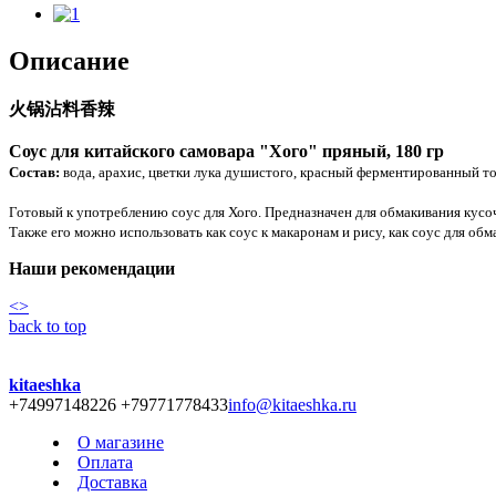
Описание
火锅沾料香辣
Соус для китайского самовара "Хого" пряный, 180 гр
Состав:
вода, арахис, цветки лука душистого, красный ферментированный тоф
Готовый к употреблению соус для Хого. Предназначен для обмакивания кусоч
Также его можно использовать как соус к макаронам и рису, как соус для об
Наши рекомендации
<
>
back to top
kitaeshka
+74997148226 +79771778433
info@kitaeshka.ru
О магазине
Оплата
Доставка