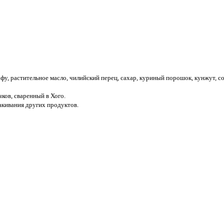
у, растительное масло, чилийский перец, сахар, куриный порошок, кунжут, со
ков, сваренный в Хого.
макивания других продуктов.