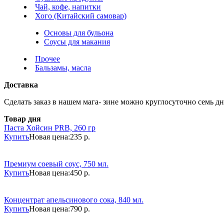
Чай, кофе, напитки
Хого (Китайский самовар)
Основы для бульона
Соусы для макания
Прочее
Бальзамы, масла
Доставка
Сделать заказ в нашем мага- зине можно круглосуточно семь дне
Товар дня
Паста Хойсин PRB, 260 гр
Купить
Новая цена:
235 р.
Премиум соевый соус, 750 мл.
Купить
Новая цена:
450 р.
Концентрат апельсинового сока, 840 мл.
Купить
Новая цена:
790 р.