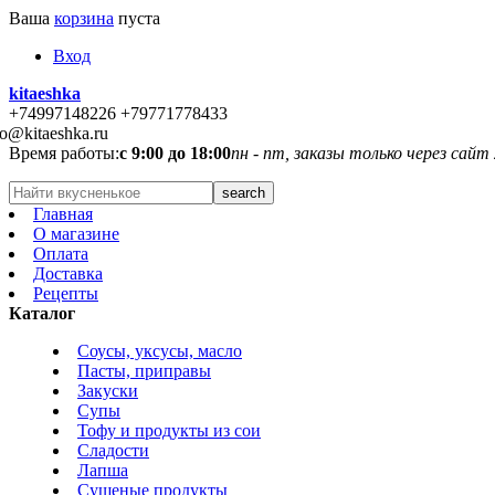
Ваша
корзина
пуста
Вход
kitaeshka
+74997148226 +79771778433
fo@kitaeshka.ru
Время работы:
с 9:00 до 18:00
пн - пт, заказы только через сайт
Главная
О магазине
Оплата
Доставка
Рецепты
Каталог
Соусы, уксусы, масло
Пасты, приправы
Закуски
Супы
Тофу и продукты из сои
Сладости
Лапша
Сушеные продукты