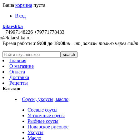
Ваша
корзина
пуста
Вход
kitaeshka
+74997148226 +79771778433
fo@kitaeshka.ru
Время работы:
с 9:00 до 18:00
пн - пт, заказы только через сайт
Главная
О магазине
Оплата
Доставка
Рецепты
Каталог
Соусы, уксусы, масло
Соевые соусы
Устричные соусы
Рыбные соусы
Поварское рисовое
Уксусы
Масло