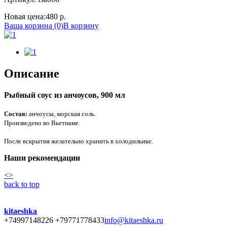
Новая цена:
480 р.
Ваша корзина (0)
В корзину
Описание
Рыбный соус из анчоусов, 900 мл
Состав:
анчоусы, морская соль.
Произведено во Вьетнаме.
После вскрытия желательно хранить в холодильике.
Наши рекомендации
<
>
back to top
kitaeshka
+74997148226 +79771778433
info@kitaeshka.ru