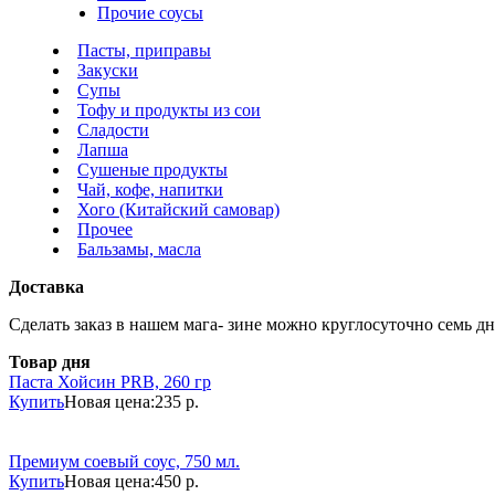
Прочие соусы
Пасты, приправы
Закуски
Супы
Тофу и продукты из сои
Сладости
Лапша
Сушеные продукты
Чай, кофе, напитки
Хого (Китайский самовар)
Прочее
Бальзамы, масла
Доставка
Сделать заказ в нашем мага- зине можно круглосуточно семь дне
Товар дня
Паста Хойсин PRB, 260 гр
Купить
Новая цена:
235 р.
Премиум соевый соус, 750 мл.
Купить
Новая цена:
450 р.