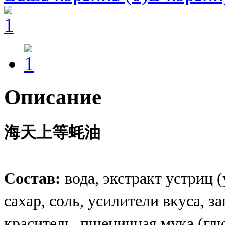
Описание
海天上等蚝油
Состав:
вода, экстракт устриц (
сахар, соль, усилители вкуса, 
краситель, пшеничная мука (глю