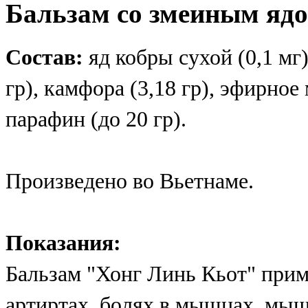
Бальзам со змеиным ядо
Состав:
яд кобры сухой (0,1 мг)
гр), камфора (3,18 гр), эфирное 
парафин (до 20 гр).
Произведено во Вьетнаме.
Показания:
Бальзам "Хонг Линь Кьот" прим
артиртах, болях в мышцах, мыш