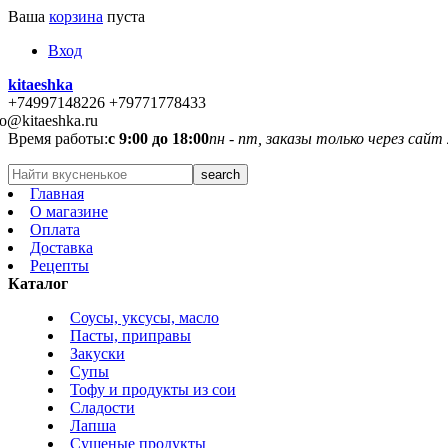
Ваша
корзина
пуста
Вход
kitaeshka
+74997148226 +79771778433
fo@kitaeshka.ru
Время работы:
с 9:00 до 18:00
пн - пт, заказы только через сайт
Главная
О магазине
Оплата
Доставка
Рецепты
Каталог
Соусы, уксусы, масло
Пасты, приправы
Закуски
Супы
Тофу и продукты из сои
Сладости
Лапша
Сушеные продукты