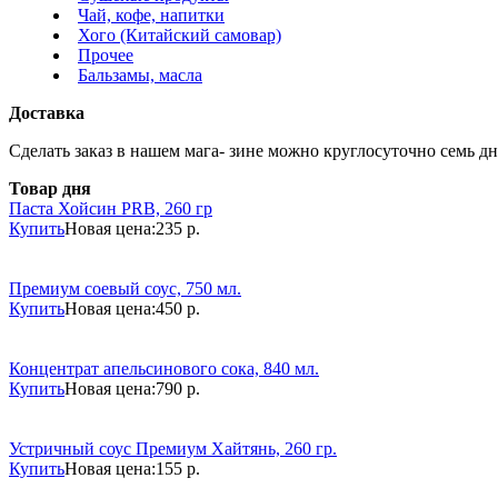
Чай, кофе, напитки
Хого (Китайский самовар)
Прочее
Бальзамы, масла
Доставка
Сделать заказ в нашем мага- зине можно круглосуточно семь дне
Товар дня
Паста Хойсин PRB, 260 гр
Купить
Новая цена:
235 р.
Премиум соевый соус, 750 мл.
Купить
Новая цена:
450 р.
Концентрат апельсинового сока, 840 мл.
Купить
Новая цена:
790 р.
Устричный соус Премиум Хайтянь, 260 гр.
Купить
Новая цена:
155 р.