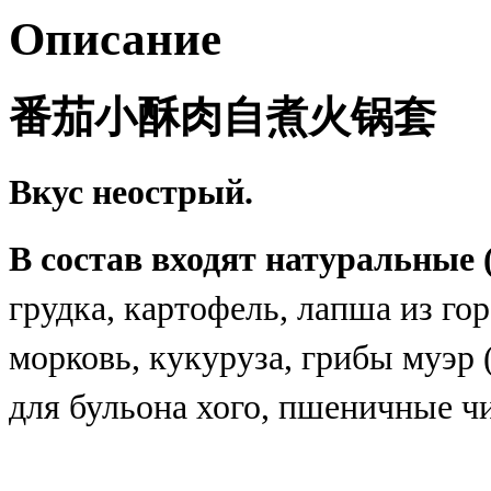
Описание
番茄小酥肉自煮火锅套
Вкус неострый.
В состав входят натуральные
грудка
, картофель, лапша из го
морковь, кукуруза, грибы муэр 
для бульона хого, пшеничные ч