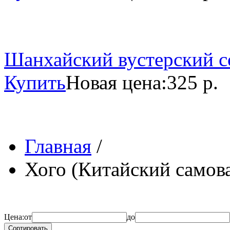
Шанхайский вустерский со
Купить
Новая цена:
325 р.
Главная
/
Хого (Китайский самов
Цена:
от
до
Сортировать