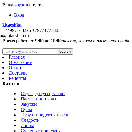
Ваша
корзина
пуста
Вход
kitaeshka
+74997148226 +79771778433
fo@kitaeshka.ru
Время работы:
с 9:00 до 18:00
пн - пт, заказы только через сайт
Главная
О магазине
Оплата
Доставка
Рецепты
Каталог
Соусы, уксусы, масло
Пасты, приправы
Закуски
Супы
Тофу и продукты из сои
Сладости
Лапша
Сушеные продукты