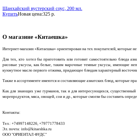
Шанхайский вустерский соус, 200 мл.
Купить
Новая цена:
325 р.
О магазине «Китаешка»
Интернет-магазин «Китаешка» ориентирован на тех покупателей, которые не т
Для тех, кто хотел бы приготовить или готовит самостоятельно блюда аз
рисовые уксусы, как белые, таким марочные темные уксусы, имеющие неп
кунжутное масло первого отжима, придающее блюдам характерный восточный 
Также в ассортименте имеются и составляющие азиатских блюд, которые практ
Как для знающих уже гурманов, так и для интересующихся, существенный 
морепродуктов, мяса, овощей, сои и др., которые смогли бы составить опр
Контакты:
Тел.: +74997148226, +79771778433
Эл. почта: info@kitaeshka.ru
ООО "ОРИЕНТАЛ ФУДС"