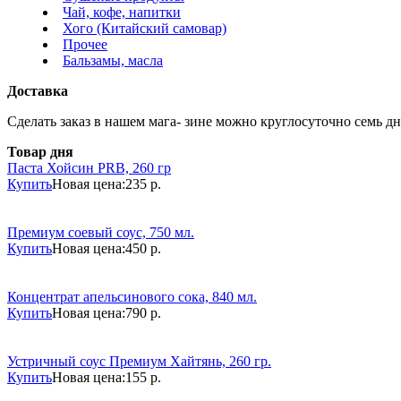
Чай, кофе, напитки
Хого (Китайский самовар)
Прочее
Бальзамы, масла
Доставка
Сделать заказ в нашем мага- зине можно круглосуточно семь дне
Товар дня
Паста Хойсин PRB, 260 гр
Купить
Новая цена:
235 р.
Премиум соевый соус, 750 мл.
Купить
Новая цена:
450 р.
Концентрат апельсинового сока, 840 мл.
Купить
Новая цена:
790 р.
Устричный соус Премиум Хайтянь, 260 гр.
Купить
Новая цена:
155 р.