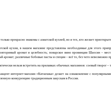
олько прекрасно знакомы с азиатской кухней, но и тех, кто желает приоткрыт
иатской кухни, в нашем магазине представлены необходимые для этого прип
овторимый аромат и целебность; поварское вино провинции Шаосин – места,
аромат; различные бобовые пасты и специи – всё то, без чего невозможно п
ически нельзя встретить на прилавках обычных магазинов: соевый творог – тоф
акцент интернет-магазин «Китаешка» делает на ознакомление с популярными 
еделенную конкуренцию традиционным закускам в России.