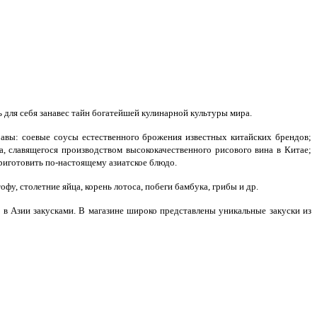
ь для себя занавес тайн богатейшей кулинарной культуры мира.
равы: соевые соусы естественного брожения известных китайских брендов;
 славящегося производством высококачественного рисового вина в Китае;
риготовить по-настоящему азиатское блюдо.
у, столетние яйца, корень лотоса, побеги бамбука, грибы и др.
в Азии закусками. В магазине широко представлены уникальные закуски из