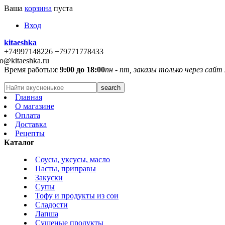
Ваша
корзина
пуста
Вход
kitaeshka
+74997148226 +79771778433
fo@kitaeshka.ru
Время работы:
с 9:00 до 18:00
пн - пт, заказы только через сайт
Главная
О магазине
Оплата
Доставка
Рецепты
Каталог
Соусы, уксусы, масло
Пасты, приправы
Закуски
Супы
Тофу и продукты из сои
Сладости
Лапша
Сушеные продукты