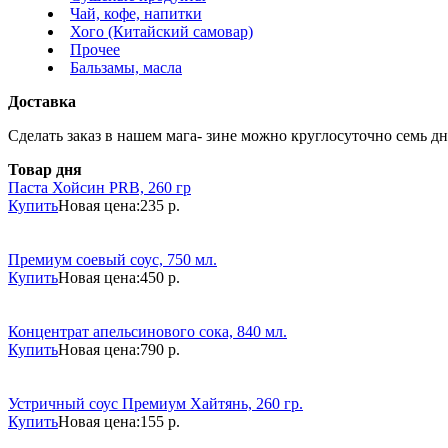
Чай, кофе, напитки
Хого (Китайский самовар)
Прочее
Бальзамы, масла
Доставка
Сделать заказ в нашем мага- зине можно круглосуточно семь дне
Товар дня
Паста Хойсин PRB, 260 гр
Купить
Новая цена:
235 р.
Премиум соевый соус, 750 мл.
Купить
Новая цена:
450 р.
Концентрат апельсинового сока, 840 мл.
Купить
Новая цена:
790 р.
Устричный соус Премиум Хайтянь, 260 гр.
Купить
Новая цена:
155 р.