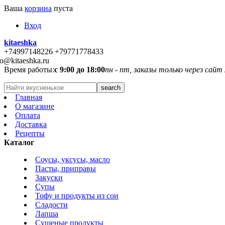
Ваша
корзина
пуста
Вход
kitaeshka
+74997148226 +79771778433
fo@kitaeshka.ru
Время работы:
с 9:00 до 18:00
пн - пт, заказы только через сайт
Главная
О магазине
Оплата
Доставка
Рецепты
Каталог
Соусы, уксусы, масло
Пасты, приправы
Закуски
Супы
Тофу и продукты из сои
Сладости
Лапша
Сушеные продукты