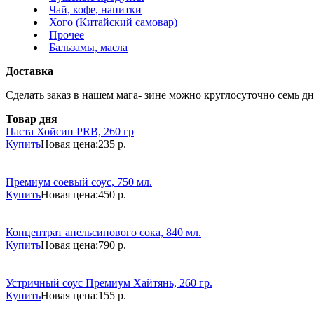
Чай, кофе, напитки
Хого (Китайский самовар)
Прочее
Бальзамы, масла
Доставка
Сделать заказ в нашем мага- зине можно круглосуточно семь дне
Товар дня
Паста Хойсин PRB, 260 гр
Купить
Новая цена:
235 р.
Премиум соевый соус, 750 мл.
Купить
Новая цена:
450 р.
Концентрат апельсинового сока, 840 мл.
Купить
Новая цена:
790 р.
Устричный соус Премиум Хайтянь, 260 гр.
Купить
Новая цена:
155 р.