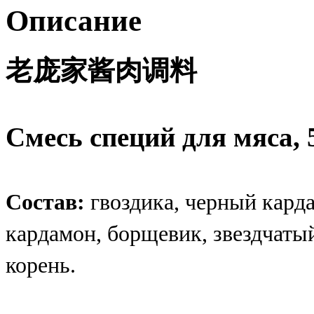
Описание
老庞家酱肉调料
Смесь специй для мяса, 
Состав:
гвоздика, черный кард
кардамон, борщевик, звездчатый
корень.