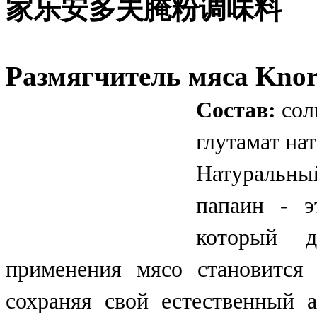
家乐安多夫腌粉调味料
Размягчитель мяса Knorr
Состав:
сол
глутамат нат
Натуральны
папаин - э
который д
применения мясо становится
сохраняя свой естественный 