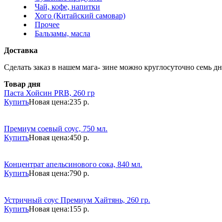
Чай, кофе, напитки
Хого (Китайский самовар)
Прочее
Бальзамы, масла
Доставка
Сделать заказ в нашем мага- зине можно круглосуточно семь дне
Товар дня
Паста Хойсин PRB, 260 гр
Купить
Новая цена:
235 р.
Премиум соевый соус, 750 мл.
Купить
Новая цена:
450 р.
Концентрат апельсинового сока, 840 мл.
Купить
Новая цена:
790 р.
Устричный соус Премиум Хайтянь, 260 гр.
Купить
Новая цена:
155 р.