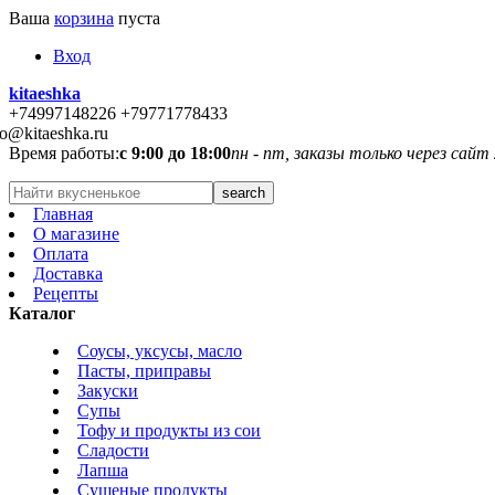
Ваша
корзина
пуста
Вход
kitaeshka
+74997148226 +79771778433
fo@kitaeshka.ru
Время работы:
с 9:00 до 18:00
пн - пт, заказы только через сайт
Главная
О магазине
Оплата
Доставка
Рецепты
Каталог
Соусы, уксусы, масло
Пасты, приправы
Закуски
Супы
Тофу и продукты из сои
Сладости
Лапша
Сушеные продукты