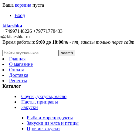
Ваша
корзина
пуста
Вход
kitaeshka
+74997148226 +79771778433
fo@kitaeshka.ru
Время работы:
с 9:00 до 18:00
пн - пт, заказы только через сайт
Главная
О магазине
Оплата
Доставка
Рецепты
Каталог
Соусы, уксусы, масло
Пасты, приправы
Закуски
Рыба и морепродукты
Закуски из мяса и птицы
Прочие закуски