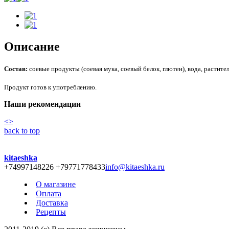
Описание
Состав:
соевые продукты (соевая мука, соевый белок, глютен), вода, растител
Продукт готов к употреблению.
Наши рекомендации
<
>
back to top
kitaeshka
+74997148226 +79771778433
info@kitaeshka.ru
О магазине
Оплата
Доставка
Рецепты