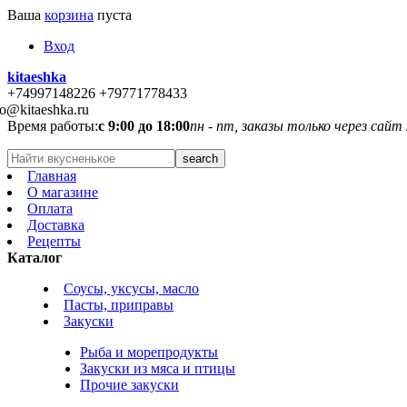
Ваша
корзина
пуста
Вход
kitaeshka
+74997148226 +79771778433
fo@kitaeshka.ru
Время работы:
с 9:00 до 18:00
пн - пт, заказы только через сайт
Главная
О магазине
Оплата
Доставка
Рецепты
Каталог
Соусы, уксусы, масло
Пасты, приправы
Закуски
Рыба и морепродукты
Закуски из мяса и птицы
Прочие закуски