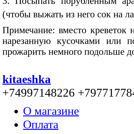
3. Посыпать порубленным ар
(чтобы выжать из него сок на л
Примечание: вместо креветок н
нарезанную кусочками или п
прожарить немного подольше до
kitaeshka
+74997148226 +79771778
О магазине
Оплата