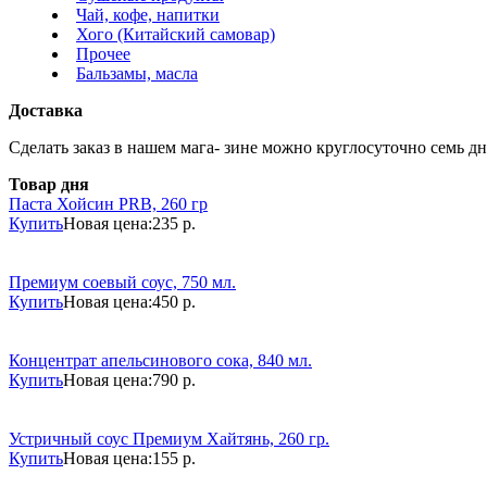
Чай, кофе, напитки
Хого (Китайский самовар)
Прочее
Бальзамы, масла
Доставка
Сделать заказ в нашем мага- зине можно круглосуточно семь дне
Товар дня
Паста Хойсин PRB, 260 гр
Купить
Новая цена:
235 р.
Премиум соевый соус, 750 мл.
Купить
Новая цена:
450 р.
Концентрат апельсинового сока, 840 мл.
Купить
Новая цена:
790 р.
Устричный соус Премиум Хайтянь, 260 гр.
Купить
Новая цена:
155 р.