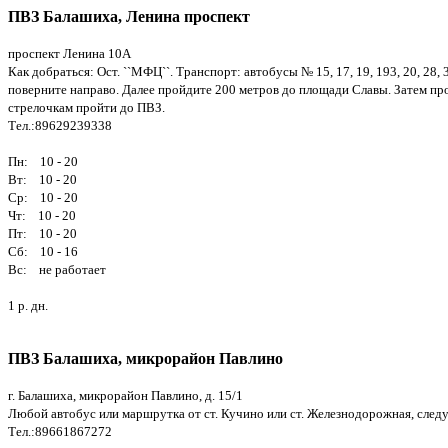
ПВЗ Балашиха, Ленина проспект
проспект Ленина 10А
Как добраться: Ост. ``МФЦ``. Транспорт: автобусы № 15, 17, 19, 193, 20, 28, 
поверните направо. Далее пройдите 200 метров до площади Славы. Затем пр
стрелочкам пройти до ПВЗ.
Тел.:89629239338
Пн: 10 - 20
Вт: 10 - 20
Ср: 10 - 20
Чт: 10 - 20
Пт: 10 - 20
Сб: 10 - 16
Вс: не работает
1 р. дн.
ПВЗ Балашиха, микрорайон Павлино
г. Балашиха, микрорайон Павлино, д. 15/1
Любой автобус или маршрутка от ст. Кучино или ст. Железнодорожная, сле
Тел.:89661867272