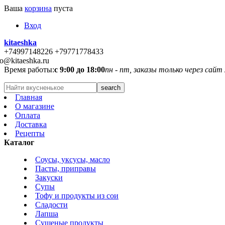
Ваша
корзина
пуста
Вход
kitaeshka
+74997148226 +79771778433
fo@kitaeshka.ru
Время работы:
с 9:00 до 18:00
пн - пт, заказы только через сайт
Главная
О магазине
Оплата
Доставка
Рецепты
Каталог
Соусы, уксусы, масло
Пасты, приправы
Закуски
Супы
Тофу и продукты из сои
Сладости
Лапша
Сушеные продукты