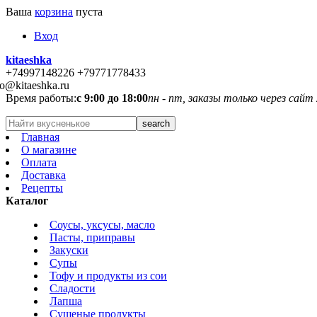
Ваша
корзина
пуста
Вход
kitaeshka
+74997148226 +79771778433
fo@kitaeshka.ru
Время работы:
с 9:00 до 18:00
пн - пт, заказы только через сайт
Главная
О магазине
Оплата
Доставка
Рецепты
Каталог
Соусы, уксусы, масло
Пасты, приправы
Закуски
Супы
Тофу и продукты из сои
Сладости
Лапша
Сушеные продукты