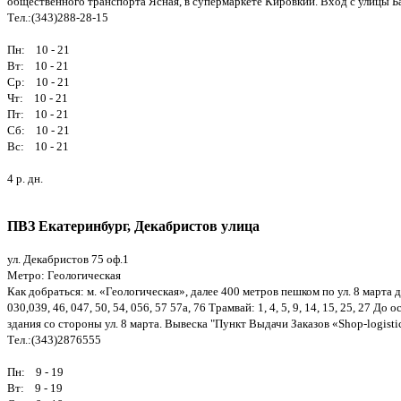
общественного транспорта Ясная, в супермаркете Кировкий. Вход с улицы Б
Тел.:(343)288-28-15
Пн: 10 - 21
Вт: 10 - 21
Ср: 10 - 21
Чт: 10 - 21
Пт: 10 - 21
Сб: 10 - 21
Вс: 10 - 21
4 р. дн.
ПВЗ Екатеринбург, Декабристов улица
ул. Декабристов 75 оф.1
Метро: Геологическая
Как добраться: м. «Геологическая», далее 400 метров пешком по ул. 8 марта д
030,039, 46, 047, 50, 54, 056, 57 57а, 76 Трамвай: 1, 4, 5, 9, 14, 15, 25, 27
здания со стороны ул. 8 марта. Вывеска "Пункт Выдачи Заказов «Shop-logistic
Тел.:(343)2876555
Пн: 9 - 19
Вт: 9 - 19