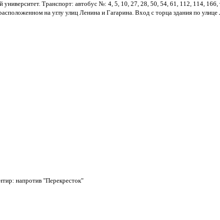
ерситет. Транспорт: автобус №: 4, 5, 10, 27, 28, 50, 54, 61, 112, 114, 166, тр
 расположенном на углу улиц Ленина и Гагарина. Вход с торца здания по улице
нтир: напротив "Перекресток"