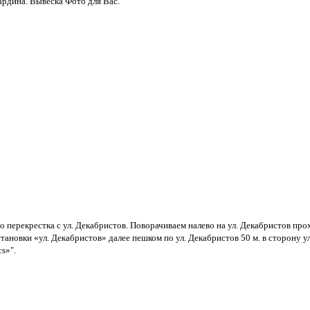
ардина. Вывеска Фото для Вас.
о перекрестка с ул. Декабристов. Поворачиваем налево на ул. Декабристов прохо
 До остановки «ул. Декабристов» далее пешком по ул. Декабристов 50 м. в сторону
s»".