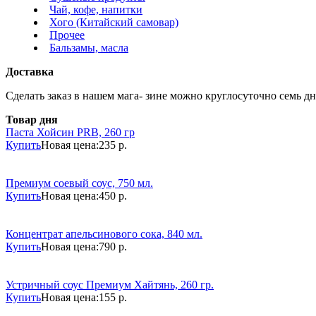
Чай, кофе, напитки
Хого (Китайский самовар)
Прочее
Бальзамы, масла
Доставка
Сделать заказ в нашем мага- зине можно круглосуточно семь дне
Товар дня
Паста Хойсин PRB, 260 гр
Купить
Новая цена:
235 р.
Премиум соевый соус, 750 мл.
Купить
Новая цена:
450 р.
Концентрат апельсинового сока, 840 мл.
Купить
Новая цена:
790 р.
Устричный соус Премиум Хайтянь, 260 гр.
Купить
Новая цена:
155 р.