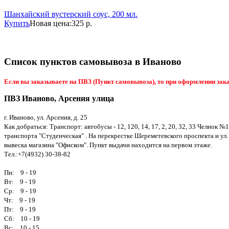
Шанхайский вустерский соус, 200 мл.
Купить
Новая цена:
325 р.
Список пунктов самовывоза в Иваново
Если вы заказываете на ПВЗ (Пункт самовывоза), то при оформлении зака
ПВЗ Иваново, Арсения улица
г. Иваново, ул. Арсения, д. 25
Как добраться: Транспорт: автобусы - 12, 120, 14, 17, 2, 20, 32, 33 Челнок №1
транспорта "Студенческая" . На перекрестке Шереметевского проспекта и ул.
вывеска магазина "Офиском". Пункт выдачи находится на первом этаже.
Тел.:+7(4932) 30-38-82
Пн: 9 - 19
Вт: 9 - 19
Ср: 9 - 19
Чт: 9 - 19
Пт: 9 - 19
Сб: 10 - 19
Вс: 10 - 15