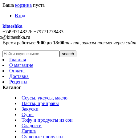
Ваша
корзина
пуста
Вход
kitaeshka
+74997148226 +79771778433
fo@kitaeshka.ru
Время работы:
с 9:00 до 18:00
пн - пт, заказы только через сайт
Главная
О магазине
Оплата
Доставка
Рецепты
Каталог
Соусы, уксусы, масло
Пасты, приправы
Закуски
Супы
Тофу и продукты из сои
Сладости
Лапша
Сушеные продукты