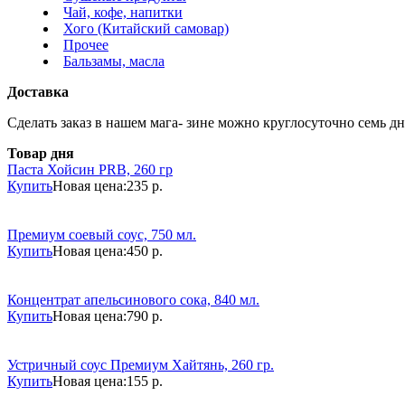
Чай, кофе, напитки
Хого (Китайский самовар)
Прочее
Бальзамы, масла
Доставка
Сделать заказ в нашем мага- зине можно круглосуточно семь дне
Товар дня
Паста Хойсин PRB, 260 гр
Купить
Новая цена:
235 р.
Премиум соевый соус, 750 мл.
Купить
Новая цена:
450 р.
Концентрат апельсинового сока, 840 мл.
Купить
Новая цена:
790 р.
Устричный соус Премиум Хайтянь, 260 гр.
Купить
Новая цена:
155 р.