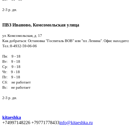
2-3 р. дн.
ПВЗ Иваново, Комсомольская улица
ул. Комсомольская, д. 17
Как добраться: Остановка "Госпиталь ВОВ" или "пл. Ленина". Офис находится
Тел.:8-4932-59-06-06
Пн: 9 - 18
Вт: 9 - 18
Ср: 9 - 18
Чт: 9 - 18
Пт: 9 - 18
Сб: не работает
Вс: не работает
2-3 р. дн.
kitaeshka
+74997148226 +79771778433
info@kitaeshka.ru