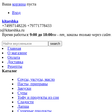
Ваша
корзина
пуста
Вход
kitaeshka
+74997148226 +79771778433
fo@kitaeshka.ru
Время работы:
с 9:00 до 18:00
пн - пт, заказы только через сайт
Главная
О магазине
Оплата
Доставка
Рецепты
Каталог
Соусы, уксусы, масло
Пасты, приправы
Закуски
Супы
Тофу и продукты из сои
Сладости
Лапша
Сушеные продукты