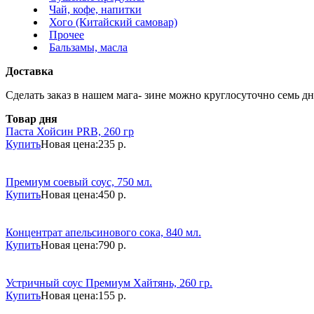
Чай, кофе, напитки
Хого (Китайский самовар)
Прочее
Бальзамы, масла
Доставка
Сделать заказ в нашем мага- зине можно круглосуточно семь дне
Товар дня
Паста Хойсин PRB, 260 гр
Купить
Новая цена:
235 р.
Премиум соевый соус, 750 мл.
Купить
Новая цена:
450 р.
Концентрат апельсинового сока, 840 мл.
Купить
Новая цена:
790 р.
Устричный соус Премиум Хайтянь, 260 гр.
Купить
Новая цена:
155 р.