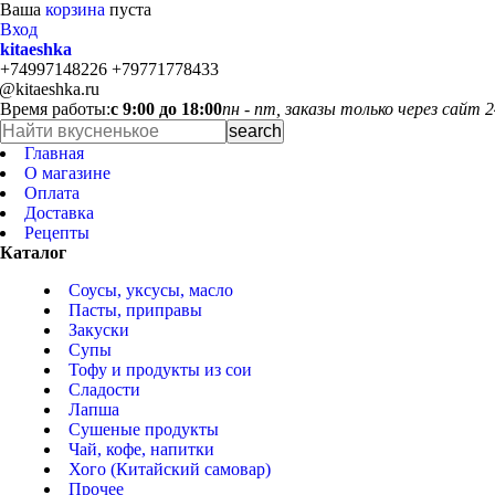
Ваша
корзина
пуста
Вход
kitaeshka
+74997148226 +79771778433
o@kitaeshka.ru
Время работы:
с 9:00 до 18:00
пн - пт, заказы только через сайт 2
Главная
О магазине
Оплата
Доставка
Рецепты
Каталог
Соусы, уксусы, масло
Пасты, приправы
Закуски
Супы
Тофу и продукты из сои
Сладости
Лапша
Сушеные продукты
Чай, кофе, напитки
Хого (Китайский самовар)
Прочее