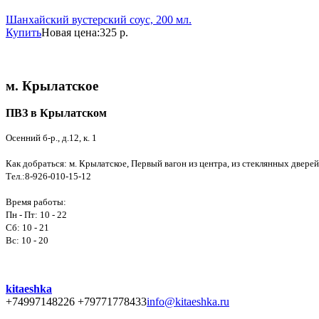
Шанхайский вустерский соус, 200 мл.
Купить
Новая цена:
325 р.
м. Крылатское
ПВЗ в Крылатском
Осенний б-р., д.12, к. 1
Как добраться: м. Крылатское, Первый вагон из центра, из стеклянных дверей
Тел.:8-926-010-15-12
Время работы:
Пн - Пт: 10 - 22
Сб: 10 - 21
Вс: 10 - 20
kitaeshka
+74997148226 +79771778433
info@kitaeshka.ru