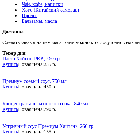
Чай, кофе, напитки
Хого (Китайский самовар)
Прочее
Бальзамы, масла
Доставка
Сделать заказ в нашем мага- зине можно круглосуточно семь дне
Товар дня
Паста Хойсин PRB, 260 гр
Купить
Новая цена:
235 р.
Премиум соевый соус, 750 мл.
Купить
Новая цена:
450 р.
Концентрат апельсинового сока, 840 мл.
Купить
Новая цена:
790 р.
Устричный соус Премиум Хайтянь, 260 гр.
Купить
Новая цена:
155 р.