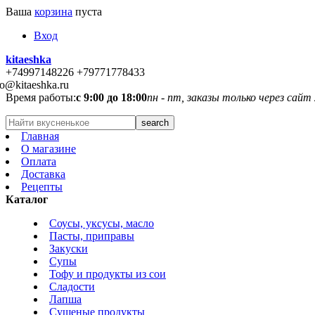
Ваша
корзина
пуста
Вход
kitaeshka
+74997148226 +79771778433
fo@kitaeshka.ru
Время работы:
с 9:00 до 18:00
пн - пт, заказы только через сайт
Главная
О магазине
Оплата
Доставка
Рецепты
Каталог
Соусы, уксусы, масло
Пасты, приправы
Закуски
Супы
Тофу и продукты из сои
Сладости
Лапша
Сушеные продукты