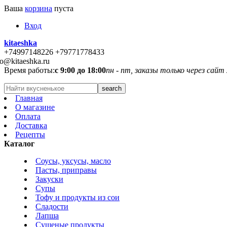
Ваша
корзина
пуста
Вход
kitaeshka
+74997148226 +79771778433
fo@kitaeshka.ru
Время работы:
с 9:00 до 18:00
пн - пт, заказы только через сайт
Главная
О магазине
Оплата
Доставка
Рецепты
Каталог
Соусы, уксусы, масло
Пасты, приправы
Закуски
Супы
Тофу и продукты из сои
Сладости
Лапша
Сушеные продукты