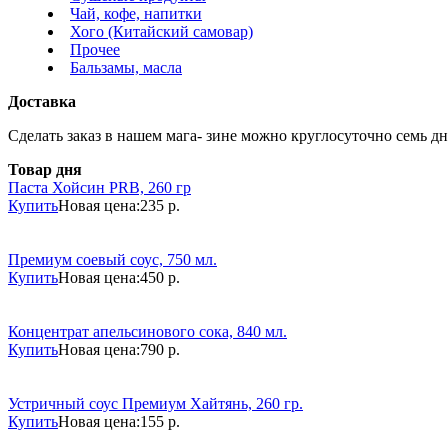
Чай, кофе, напитки
Хого (Китайский самовар)
Прочее
Бальзамы, масла
Доставка
Сделать заказ в нашем мага- зине можно круглосуточно семь дне
Товар дня
Паста Хойсин PRB, 260 гр
Купить
Новая цена:
235 р.
Премиум соевый соус, 750 мл.
Купить
Новая цена:
450 р.
Концентрат апельсинового сока, 840 мл.
Купить
Новая цена:
790 р.
Устричный соус Премиум Хайтянь, 260 гр.
Купить
Новая цена:
155 р.