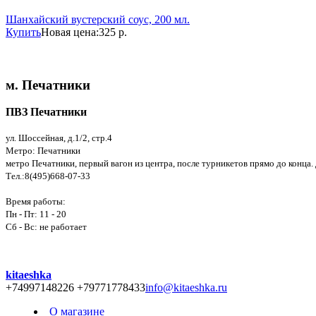
Шанхайский вустерский соус, 200 мл.
Купить
Новая цена:
325 р.
м. Печатники
ПВЗ Печатники
ул. Шоссейная, д.1/2, стр.4
Метро: Печатники
метро Печатники, первый вагон из центра, после турникетов прямо до конца
Тел.:8(495)668-07-33
Время работы:
Пн - Пт: 11 - 20
Сб - Вс: не работает
kitaeshka
+74997148226 +79771778433
info@kitaeshka.ru
О магазине