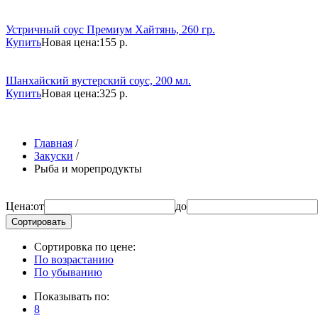
Устричный соус Премиум Хайтянь, 260 гр.
Купить
Новая цена:
155 р.
Шанхайский вустерский соус, 200 мл.
Купить
Новая цена:
325 р.
Главная
/
Закуски
/
Рыба и морепродукты
Цена:
от
до
Сортировать
Сортировка по цене:
По возрастанию
По убыванию
Показывать по:
8