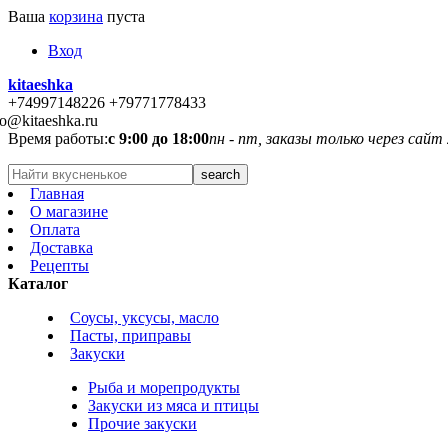
Ваша
корзина
пуста
Вход
kitaeshka
+74997148226 +79771778433
fo@kitaeshka.ru
Время работы:
с 9:00 до 18:00
пн - пт, заказы только через сайт
Главная
О магазине
Оплата
Доставка
Рецепты
Каталог
Соусы, уксусы, масло
Пасты, приправы
Закуски
Рыба и морепродукты
Закуски из мяса и птицы
Прочие закуски