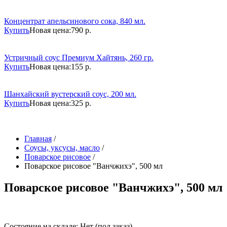
Концентрат апельсинового сока, 840 мл.
Купить
Новая цена:
790 р.
Устричный соус Премиум Хайтянь, 260 гр.
Купить
Новая цена:
155 р.
Шанхайский вустерский соус, 200 мл.
Купить
Новая цена:
325 р.
Главная
/
Соусы, уксусы, масло
/
Поварское рисовое
/
Поварское рисовое "Ванчжихэ", 500 мл
Поварское рисовое "Ванчжихэ", 500 мл
Состояние на складе: Нет (под заказ)