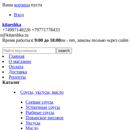
Ваша
корзина
пуста
Вход
kitaeshka
+74997148226 +79771778433
fo@kitaeshka.ru
Время работы:
с 9:00 до 18:00
пн - пт, заказы только через сайт
Главная
О магазине
Оплата
Доставка
Рецепты
Каталог
Соусы, уксусы, масло
Соевые соусы
Устричные соусы
Рыбные соусы
Поварское рисовое
Уксусы
Масло