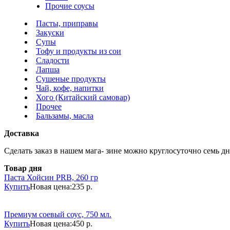
Прочие соусы
Пасты, приправы
Закуски
Супы
Тофу и продукты из сои
Сладости
Лапша
Сушеные продукты
Чай, кофе, напитки
Хого (Китайский самовар)
Прочее
Бальзамы, масла
Доставка
Сделать заказ в нашем мага- зине можно круглосуточно семь дне
Товар дня
Паста Хойсин PRB, 260 гр
Купить
Новая цена:
235 р.
Премиум соевый соус, 750 мл.
Купить
Новая цена:
450 р.