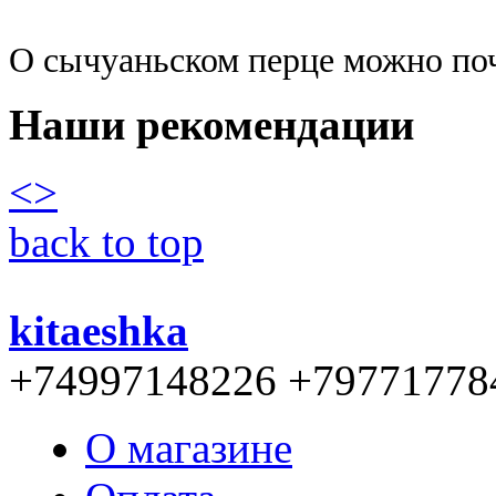
О сычуаньском перце можно поч
Наши рекомендации
<
>
back to top
kitaeshka
+74997148226 +79771778
О магазине