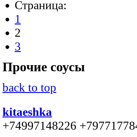
Страница:
1
2
3
Прочие соусы
back to top
kitaeshka
+74997148226 +79771778