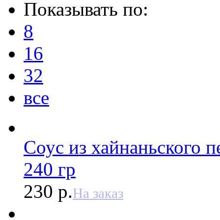
Показывать по:
8
16
32
все
Соус из хайнаньского 
240 гр
230 р.
На заказ