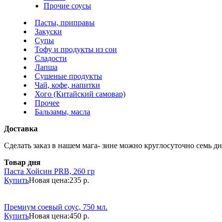
Прочие соусы
Пасты, приправы
Закуски
Супы
Тофу и продукты из сои
Сладости
Лапша
Сушеные продукты
Чай, кофе, напитки
Хого (Китайский самовар)
Прочее
Бальзамы, масла
Доставка
Сделать заказ в нашем мага- зине можно круглосуточно семь дне
Товар дня
Паста Хойсин PRB, 260 гр
Купить
Новая цена:
235 р.
Премиум соевый соус, 750 мл.
Купить
Новая цена:
450 р.