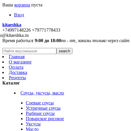
Ваша
корзина
пуста
Вход
kitaeshka
+74997148226 +79771778433
fo@kitaeshka.ru
Время работы:
с 9:00 до 18:00
пн - пт, заказы только через сайт
Главная
О магазине
Оплата
Доставка
Рецепты
Каталог
Соусы, уксусы, масло
Соевые соусы
Устричные соусы
Рыбные соусы
Поварское рисовое
Уксусы
Масло