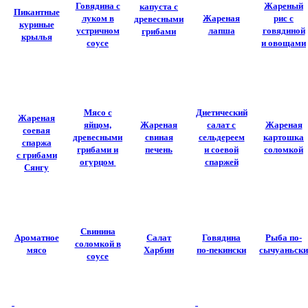
Говядина с
Жареный
капуста с
Пикантные
луком в
Жареная
рис с
древесными
куриные
устричном
лапша
говядиной
грибами
крылья
соусе
и овощами
Мясо с
Диетический
Жареная
яйцом,
Жареная
салат с
Жареная
соевая
древесными
свиная
сельдереем
картошка
спаржа
грибами и
печень
и соевой
соломкой
с грибами
огурцом
спаржей
Сянгу
Свинина
Ароматное
Салат
Говядина
Рыба по-
соломкой в
мясо
Харбин
по-пекински
сычуаньски
соусе