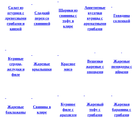
Салат из
Аппетитные
Шарики из
огурцов с
Сладкий
кусочки
свинины с
Говядина
древесными
перец со
курицы с
тофу в
соломкой
грибами и
свининой
ароматными
кляре
кинзой
грибами
Куриные
Вешенки
Жареные
сердца,
Жареные
Красное
жареные с
помидоры с
желудки и
крылышки
мясо
овощами
яйцами
филе
Куриное
Жареный
Жареная
Жареные
Свинина в
филе с
тофу с
баранина с
баклажаны
кляре
арахисом
грибами
грибами