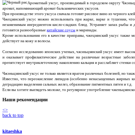
Ароматный уксус, производимый в городском округу Чжэньц
аромат, напоминающий аромат бальзамических уксусов.
При производстве этого уксуса сначала готовят рисовое вино из черного кле
Чжецзянский уксус можно использовать при жарке, варке и тушении, что
незаменимым ингредиентом кисло-сладких блюд. Устраняет запах рыбы и д
готовятся разнообразные
китайские соусы
и маринады.
Кроме использования его в качестве приправы, чжецзянский уксус также м
действует на кожу и волосы.
Согласно исследованию японских ученых, чжэньцзянский уксус имеет высоко
и оказывает профилактическое действие на различные возрастные забол
препятствует внутриклеточному накоплению кальция и расслабляет стенки с
Чжэньцзянский уксус не только является врагом различных болезней, но так
Известно, что переокисление липидов (особенно ненасыщенных жирных кис
деградацию выделения сальных желез, образование пигментных пятен и т.д.
Если вы хотите выглядеть моложе, то регулярное употребление чженьцзянско
Наши рекомендации
<
>
back to top
kitaeshka