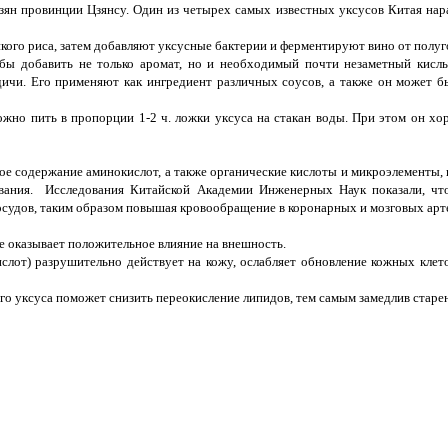
зян провинции Цзянсу. Один из четырех самых известных уксусов Китая нар
йкого риса, затем добавляют уксусные бактерии и ферментируют вино от полуго
бы добавить не только аромат, но и необходимый почти незаметный кислы
ичи. Его применяют как ингредиент различных соусов, а также он может бы
ожно пить в пропорции 1-2 ч. ложки уксуса на стакан воды. При этом он хор
е содержание аминокислот, а также органические кислоты и микроэлементы, 
евания. Исследования Китайской Академии Инженерных Наук показали, чт
осудов, таким образом повышая кровообращение в коронарных и мозговых арт
же оказывает положительное влияние на внешность.
лот) разрушительно действует на кожу, ослабляет обновление кожных клет
го уксуса поможет снизить переокисление липидов, тем самым замедлив старе