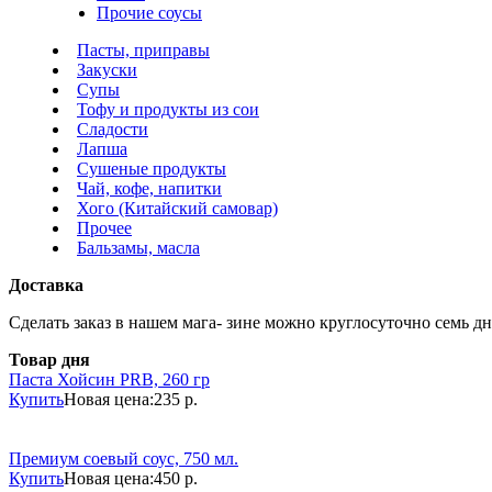
Прочие соусы
Пасты, приправы
Закуски
Супы
Тофу и продукты из сои
Сладости
Лапша
Сушеные продукты
Чай, кофе, напитки
Хого (Китайский самовар)
Прочее
Бальзамы, масла
Доставка
Сделать заказ в нашем мага- зине можно круглосуточно семь дне
Товар дня
Паста Хойсин PRB, 260 гр
Купить
Новая цена:
235 р.
Премиум соевый соус, 750 мл.
Купить
Новая цена:
450 р.