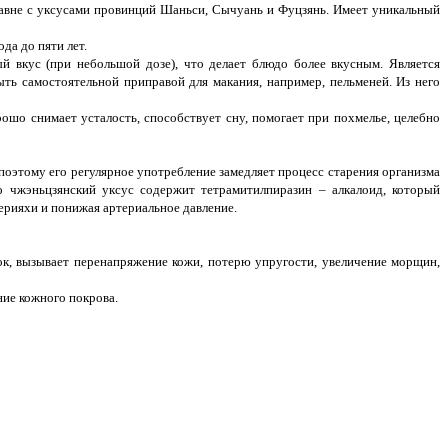
авне с уксусами провинций Шаньси, Сычуань и Фуцзянь. Имеет уникальный
да до пяти лет.
й вкус (при небольшой дозе), что делает блюдо более вкусным. Является
ть самостоятельной приправой для макания, например, пельменей. Из него
ошо снимает усталость, способствует сну, помогает при похмелье, целебно
поэтому его регулярное употребление замедляет процесс старения организма
о чжэньцзянский уксус содержит тетрамитилпиразин – алкалоид, который
ерияхи и понижая артериальное давление.
ок, вызывает перенапряжение кожи, потерю упругости, увеличение морщин,
ние кожного покрова.