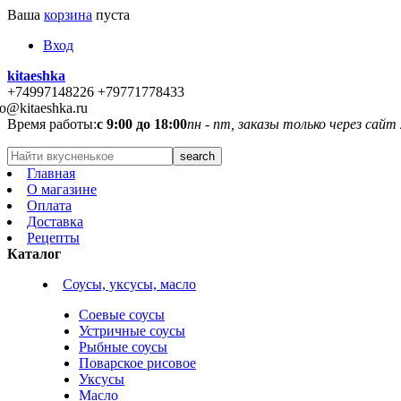
Ваша
корзина
пуста
Вход
kitaeshka
+74997148226 +79771778433
fo@kitaeshka.ru
Время работы:
с 9:00 до 18:00
пн - пт, заказы только через сайт
Главная
О магазине
Оплата
Доставка
Рецепты
Каталог
Соусы, уксусы, масло
Соевые соусы
Устричные соусы
Рыбные соусы
Поварское рисовое
Уксусы
Масло